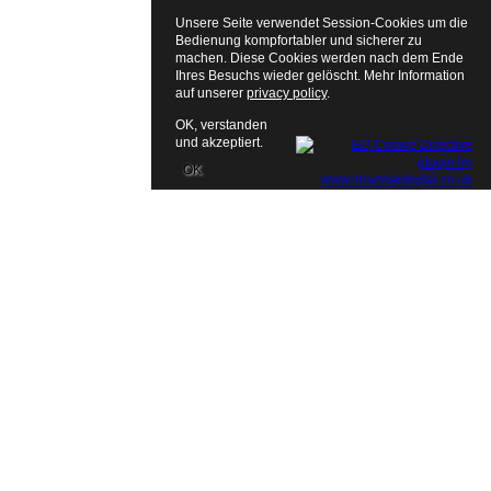
Unsere Seite verwendet Session-Cookies um die
Fenster schließen
Bedienung kompfortabler und sicherer zu
machen. Diese Cookies werden nach dem Ende
Ihres Besuchs wieder gelöscht. Mehr Information
auf unserer
privacy policy
.
OK, verstanden
und akzeptiert.
OK